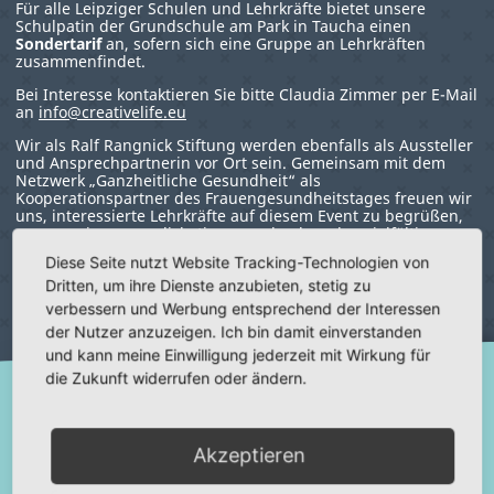
Für alle Leipziger Schulen und Lehrkräfte bietet unsere
Schulpatin der Grundschule am Park in Taucha einen
Sondertarif
an, sofern sich eine Gruppe an Lehrkräften
zusammenfindet.
Bei Interesse kontaktieren Sie bitte Claudia Zimmer per E-Mail
an
info@creativelife.eu
Wir als Ralf Rangnick Stiftung werden ebenfalls als Aussteller
und Ansprechpartnerin vor Ort sein. Gemeinsam mit dem
Netzwerk „Ganzheitliche Gesundheit“ als
Kooperationspartner des Frauengesundheitstages freuen wir
uns, interessierte Lehrkräfte auf diesem Event zu begrüßen,
um gemeinsam zu diskutieren und neben den vielfältigen
Vernetzungsmöglichkeiten spannende Impulse zu erleben,
Diese Seite nutzt Website Tracking-Technologien von
die Mut machen. Lassen Sie uns gemeinsam, gesunde, neue
Dritten, um ihre Dienste anzubieten, stetig zu
Wege gehen.
verbessern und Werbung entsprechend der Interessen
der Nutzer anzuzeigen. Ich bin damit einverstanden
und kann meine Einwilligung jederzeit mit Wirkung für
die Zukunft widerrufen oder ändern.
Akzeptieren