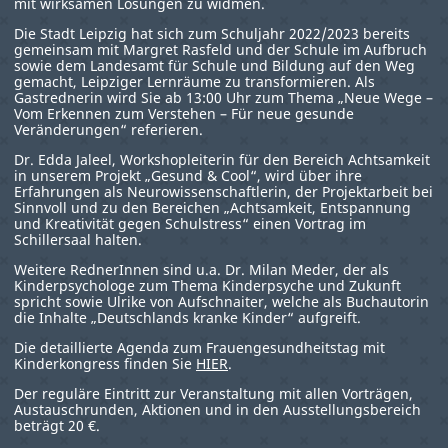
mit wirksamen Lösungen zu widmen.
Die Stadt Leipzig hat sich zum Schuljahr 2022/2023 bereits
gemeinsam mit Margret Rasfeld und der Schule im Aufbruch
sowie dem Landesamt für Schule und Bildung auf den Weg
gemacht, Leipziger Lernräume zu transformieren. Als
Gastrednerin wird Sie ab 13:00 Uhr zum Thema „Neue Wege –
Vom Erkennen zum Verstehen – Für neue gesunde
Veränderungen“ referieren.
Dr. Edda Jaleel, Workshopleiterin für den Bereich Achtsamkeit
in unserem Projekt „Gesund & Cool“, wird über ihre
Erfahrungen als Neurowissenschaftlerin, der Projektarbeit bei
Sinnvoll und zu den Bereichen „Achtsamkeit, Entspannung
und Kreativität gegen Schulstress“ einen Vortrag im
Schillersaal halten.
Weitere RednerInnen sind u.a. Dr. Milan Meder, der als
Kinderpsychologe zum Thema Kinderpsyche und Zukunft
spricht sowie Ulrike von Aufschnaiter, welche als Buchautorin
die Inhalte „Deutschlands kranke Kinder“ aufgreift.
Die detaillierte Agenda zum Frauengesundheitstag mit
Kinderkongress finden Sie
HIER
.
Der reguläre Eintritt zur Veranstaltung mit allen Vorträgen,
Austauschrunden, Aktionen und in den Ausstellungsbereich
beträgt 20 €.